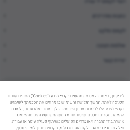
דגמי לקסוס יד שניה
כתבות ומדריכים
לקסוס סלקט
אולמות תצוגה
יצירת קשר
לידיעתך, באתר זה אנו משתמשים בקבצי מידע ("Cookies") מסוגים שונים.
הכניסה לאתר, המשך הגלישה והשימוש בו מהווים את הסכמתך לשימוש
(
(
מדיניות ופרטיות
תנאי שימוש
הצהרת נגישות
תקנון הטבות
בקבצי מידע אלו למטרות אפיון השימוש שלך באתר באמצעותם, ולטובת
ק
ק
Created by dooble
התאמת מסרים ותכנים, שיפור חווית המשתמש ושירותים מותאמים
י
י
החזר החל מ -
מחיר מלא
אישית בידי החברה ו/או צדדים הפועלים בשיתוף פעולה עימה או עבורה,
₪
289,000
₪
2,076
ש
ש
לחודש
ואלה נשמרים במאגרי לקס מוטורס בע"מ, מקבוצת יוניון. למידע נוסף,